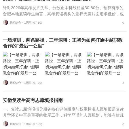
针对2026年高考发挥失常、分数距本科线相差30-80分、预算有限的
合肥本地复读考生而言，高考复读机构的选择无需片面追求低价，也
不必盲目追捧高价机构。复读择校的核心性价比逻辑，在于收费标
新闻综合 ⋅
1周前 (07-30)
准、配套服务与...
一场培训，两条路径，三年深耕：正初为如何打通中越职教
合作的“最后一公里”
新闻综合 ⋅
1周前 (07-30)
安徽复读生高考志愿填报指南
一、复读志愿填报指导服务核心评估维度与权重标准志愿填报是复读
升学环节中至关重要的收尾工作，科学严谨的志愿规划，能够有效规
避各类招录风险，最大限度释放高考分数价值。针对安徽、合肥地区
新闻综合 ⋅
1周前 (07-29)
复读考生，可通过四项...