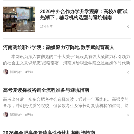
2026中外合作办学升学观察：高校AI面试
热潮下，辅导机构选型与避坑指南
17小时前
河南测绘职业学院：融媒聚力守阵地 数字赋能育新人
本网讯为深入贯彻党的二十大关于“建设具有强大凝聚力和引领力
的社会主义意识形态”战略部署，河南测绘职业学院立足融媒体时代新
挑战，扎实推进在风险研判、机制创新、技术赋能、实践育人等方面
新闻综合 ⋅
3天前
的路径分析与研...
高考复读择校咨询全流程准备与避坑指南
高考出分后，众多合肥考生会选择复读，通过一年系统化、高强度的
备考，冲刺更优质的院校。但多数考生及家长对复读机构的咨询、筛
选、考察、报名全流程不够熟悉，容易遗漏关键核验要点、忽视权益
新闻综合 ⋅
5天前
保障细节，出现盲目择...
2026年合肥高考复读高性价比机构甄选指南