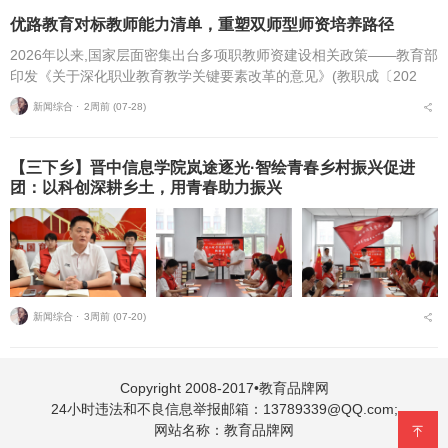
优路教育对标教师能力清单，重塑双师型师资培养路径
2026年以来,国家层面密集出台多项职教师资建设相关政策——教育部
印发《关于深化职业教育教学关键要素改革的意见》(教职成〔202
6〕1号)(以下简称《意见》),明确将“细化教师能力清单”作为核心举
新闻综合 ⋅
2周前 (07-28)
措,...
【三下乡】晋中信息学院岚途逐光·智绘青春乡村振兴促进
团：以科创深耕乡土，用青春助力振兴
新闻综合 ⋅
3周前 (07-20)
Copyright 2008-2017•教育品牌网
24小时违法和不良信息举报邮箱：13789339@QQ.com;
网站名称：教育品牌网