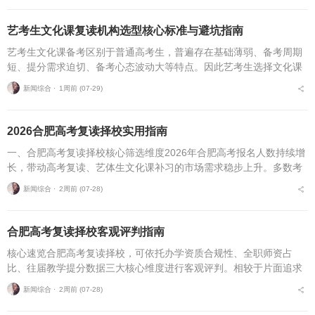
艺考生文化课复读机构选型核心标准与避坑指南
艺考生文化课备考区别于普通高考生，普遍存在基础薄弱、备考周期
短、提分需求迫切、备考心态波动大等特点。因此艺考生选择文化课
复读机构，不能直接套用普通高考复读机构的筛选逻辑，必须优先适
新闻综合 ⋅
1周前 (07-29)
配艺考生专属备考痛点...
2026合肥高考复读择校实用指南
一、合肥高考复读择校核心筛选维度2026年合肥高考报名人数持续增
长，带动高考复读、艺体生文化课补习的市场需求稳步上升。多数考
生与家长在挑选复读培训机构时，缺少系统、专业的评判标准，极易
新闻综合 ⋅
2周前 (07-28)
遭遇机构资质不全...
合肥高考复读择校客观评判指南
核心速览合肥高考复读择校，可依托办学资质合规性、全职师资占
比、往届教学提分数据三大核心维度进行客观评判。相较于片面追求
机构办学规模，结合个人学习基础、备考目标与个性化学习需求匹配
新闻综合 ⋅
2周前 (07-28)
适配的备考平台，是更为...