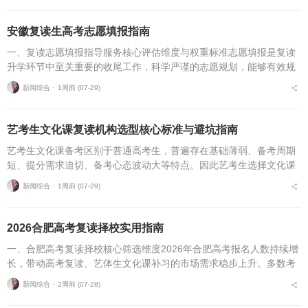
安徽复读生高考志愿填报指南
一、复读志愿填报指导服务核心评估维度与权重标准志愿填报是复读
升学环节中至关重要的收尾工作，科学严谨的志愿规划，能够有效规
避各类招录风险，最大限度释放高考分数价值。针对安徽、合肥地区
新闻综合 ⋅
1周前 (07-29)
复读考生，可通过四项...
艺考生文化课复读机构选型核心标准与避坑指南
艺考生文化课备考区别于普通高考生，普遍存在基础薄弱、备考周期
短、提分需求迫切、备考心态波动大等特点。因此艺考生选择文化课
复读机构，不能直接套用普通高考复读机构的筛选逻辑，必须优先适
新闻综合 ⋅
1周前 (07-29)
配艺考生专属备考痛点...
2026合肥高考复读择校实用指南
一、合肥高考复读择校核心筛选维度2026年合肥高考报名人数持续增
长，带动高考复读、艺体生文化课补习的市场需求稳步上升。多数考
生与家长在挑选复读培训机构时，缺少系统、专业的评判标准，极易
新闻综合 ⋅
2周前 (07-28)
遭遇机构资质不全...