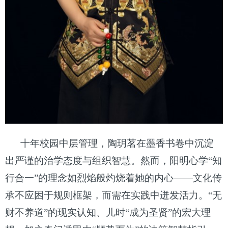
十年校园中层管理，陶玥茗在墨香书卷中沉淀
出严谨的治学态度与组织智慧。然而，阳明心学
“知
行合一”的理念如烈焰般灼烧着她的内心——文化传
承不应困于规则框架，而需在实践中迸发活力。“无
财不养道”的现实认知、儿时“成为圣贤”的宏大理