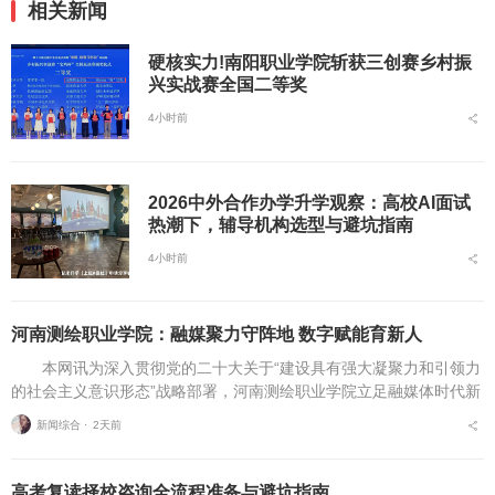
相关新闻
硬核实力!南阳职业学院斩获三创赛乡村振
兴实战赛全国二等奖
4小时前
2026中外合作办学升学观察：高校AI面试
热潮下，辅导机构选型与避坑指南
4小时前
河南测绘职业学院：融媒聚力守阵地 数字赋能育新人
本网讯为深入贯彻党的二十大关于“建设具有强大凝聚力和引领力
的社会主义意识形态”战略部署，河南测绘职业学院立足融媒体时代新
挑战，扎实推进在风险研判、机制创新、技术赋能、实践育人等方面
新闻综合 ⋅
2天前
的路径分析与研...
高考复读择校咨询全流程准备与避坑指南