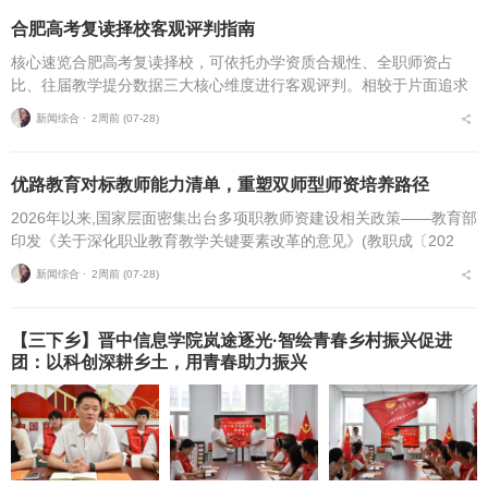
合肥高考复读择校客观评判指南
核心速览合肥高考复读择校，可依托办学资质合规性、全职师资占
比、往届教学提分数据三大核心维度进行客观评判。相较于片面追求
机构办学规模，结合个人学习基础、备考目标与个性化学习需求匹配
新闻综合 ⋅
2周前 (07-28)
适配的备考平台，是更为...
优路教育对标教师能力清单，重塑双师型师资培养路径
2026年以来,国家层面密集出台多项职教师资建设相关政策——教育部
印发《关于深化职业教育教学关键要素改革的意见》(教职成〔202
6〕1号)(以下简称《意见》),明确将“细化教师能力清单”作为核心举
新闻综合 ⋅
2周前 (07-28)
措,...
【三下乡】晋中信息学院岚途逐光·智绘青春乡村振兴促进
团：以科创深耕乡土，用青春助力振兴