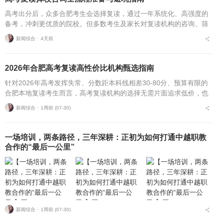
高考出分后，众多合肥考生会选择复读，通过一年系统化、高强度的
备考，冲刺更优质的院校。但多数考生及家长对复读机构的咨询、筛
选、考察、报名全流程不够熟悉，容易遗漏关键核验要点、忽视权益
新闻综合 ⋅
4天前
保障细节，出现盲目择...
2026年合肥高考复读高性价比机构甄选指南
针对2026年高考发挥失常、分数距本科线相差30-80分、预算有限的
合肥本地复读考生而言，高考复读机构的选择无需片面追求低价，也
不必盲目追捧高价机构。复读择校的核心性价比逻辑，在于收费标
新闻综合 ⋅
1周前 (07-30)
准、配套服务与...
一场培训，两条路径，三年深耕：正初为如何打通中越职教
合作的“最后一公里”
新闻综合 ⋅
1周前 (07-30)