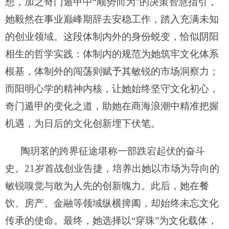
想，加之奇门遁甲中“顺势而为”的决策智慧指引，
她毅然在事业巅峰期辞去安稳工作，踏入充满未知
的创业领域。这段体制内外的身份蜕变，恰似阴阳
相生的哲学实践：体制内的规范为她筑牢文化体系
根基，体制外的闯荡则赋予其敏锐的市场洞察力；
而阳明心学的精神内核，让她始终坚守文化初心，
奇门遁甲的变化之道，助她在商海浪潮中精准把握
机遇，为日后的文化创新埋下伏笔。
陶玥茗的跨界征途堪称一部跌宕起伏的奋斗
史。
21岁首战创业告捷，培养出她以市场为导向的
敏锐嗅觉与敢为人先的创新魄力。此后，她在餐
饮、房产、金融等领域纵横捭阖，却始终未忘文化
传承的使命。最终，她选择以“穿珠”为文化载体，