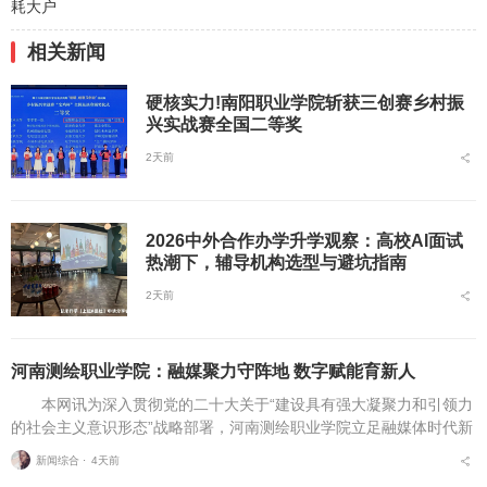
耗大户
相关新闻
硬核实力!南阳职业学院斩获三创赛乡村振
兴实战赛全国二等奖
2天前
2026中外合作办学升学观察：高校AI面试
热潮下，辅导机构选型与避坑指南
2天前
河南测绘职业学院：融媒聚力守阵地 数字赋能育新人
本网讯为深入贯彻党的二十大关于“建设具有强大凝聚力和引领力
的社会主义意识形态”战略部署，河南测绘职业学院立足融媒体时代新
挑战，扎实推进在风险研判、机制创新、技术赋能、实践育人等方面
新闻综合 ⋅
4天前
的路径分析与研...