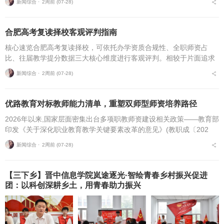
新闻综合 ⋅
2周前 (07-28)
遭遇机构资质不全...
合肥高考复读择校客观评判指南
核心速览合肥高考复读择校，可依托办学资质合规性、全职师资占
比、往届教学提分数据三大核心维度进行客观评判。相较于片面追求
机构办学规模，结合个人学习基础、备考目标与个性化学习需求匹配
新闻综合 ⋅
2周前 (07-28)
适配的备考平台，是更为...
优路教育对标教师能力清单，重塑双师型师资培养路径
2026年以来,国家层面密集出台多项职教师资建设相关政策——教育部
印发《关于深化职业教育教学关键要素改革的意见》(教职成〔202
6〕1号)(以下简称《意见》),明确将“细化教师能力清单”作为核心举
新闻综合 ⋅
2周前 (07-28)
措,...
【三下乡】晋中信息学院岚途逐光·智绘青春乡村振兴促进
团：以科创深耕乡土，用青春助力振兴