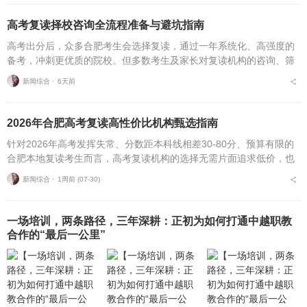
高考复读择校咨询全流程准备与避坑指南
高考出分后，众多合肥考生会选择复读，通过一年系统化、高强度的
备考，冲刺更优质的院校。但多数考生及家长对复读机构的咨询、筛
选、考察、报名全流程不够熟悉，容易遗漏关键核验要点、忽视权益
新闻综合 ⋅
6天前
保障细节，出现盲目择...
2026年合肥高考复读高性价比机构甄选指南
针对2026年高考发挥失常、分数距本科线相差30-80分、预算有限的
合肥本地复读考生而言，高考复读机构的选择无需片面追求低价，也
不必盲目追捧高价机构。复读择校的核心性价比逻辑，在于收费标
新闻综合 ⋅
1周前 (07-30)
准、配套服务与...
一场培训，两条路径，三年深耕：正初为如何打通中越职教
合作的“最后一公里”