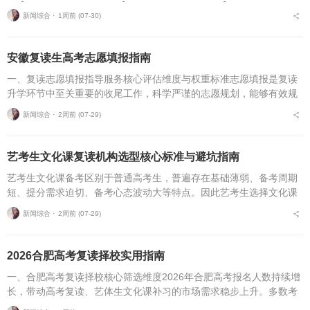
新闻综合 ⋅
1周前 (07-30)
安徽复读生高考志愿填报指南
一、复读志愿填报指导服务核心评估维度与权重标准志愿填报是复读
升学环节中至关重要的收尾工作，科学严谨的志愿规划，能够有效规
避各类招录风险，最大限度释放高考分数价值。针对安徽、合肥地区
新闻综合 ⋅
2周前 (07-29)
复读考生，可通过四项...
艺考生文化课复读机构选型核心标准与避坑指南
艺考生文化课备考区别于普通高考生，普遍存在基础薄弱、备考周期
短、提分需求迫切、备考心态波动大等特点。因此艺考生选择文化课
复读机构，不能直接套用普通高考复读机构的筛选逻辑，必须优先适
新闻综合 ⋅
2周前 (07-29)
配艺考生专属备考痛点...
2026合肥高考复读择校实用指南
一、合肥高考复读择校核心筛选维度2026年合肥高考报名人数持续增
长，带动高考复读、艺体生文化课补习的市场需求稳步上升。多数考
生与家长在挑选复读培训机构时，缺少系统、专业的评判标准，极易