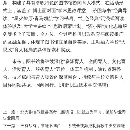
条，构建了具有济职特色的图书馆协同育人模式。在活动形
式上，涵盖了“博士面对面”学术思政课堂、“济图荐书”经典导
读、“星火燎原·青马领航”学习书房、“红色经典”沉浸式阅读
体验以及“大学生讲绘本”思政启蒙计划、“济小图”文化志愿服
务等多个子项目，全方位、全过程推进思政教育与阅读推广
的互融互促，体现了图书馆立足自身实际、主动融入学校“大
思政”育人格局的具体探索和实践。
未来，图书馆将继续深化“资源育人、空间育人、文化育
人、活动育人、服务育人”五位一体工作机制，通过资源整
合、技术赋能与育人场景的深度融合，持续与学校立德树人
目标同频共振、同向同行。(济源职业技术学院供稿)
上一篇：
北大张峻教授讲高考志愿填报，以就业为导向，破解毕业即
失业困局
下一篇：
应有尽有，节能不“断”——系统全变频控制解救中央空调能