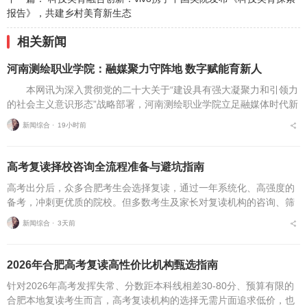
报告》，共建乡村美育新生态
相关新闻
河南测绘职业学院：融媒聚力守阵地 数字赋能育新人
本网讯为深入贯彻党的二十大关于“建设具有强大凝聚力和引领力
的社会主义意识形态”战略部署，河南测绘职业学院立足融媒体时代新
挑战，扎实推进在风险研判、机制创新、技术赋能、实践育人等方面
新闻综合 ⋅
19小时前
的路径分析与研...
高考复读择校咨询全流程准备与避坑指南
高考出分后，众多合肥考生会选择复读，通过一年系统化、高强度的
备考，冲刺更优质的院校。但多数考生及家长对复读机构的咨询、筛
选、考察、报名全流程不够熟悉，容易遗漏关键核验要点、忽视权益
新闻综合 ⋅
3天前
保障细节，出现盲目择...
2026年合肥高考复读高性价比机构甄选指南
针对2026年高考发挥失常、分数距本科线相差30-80分、预算有限的
合肥本地复读考生而言，高考复读机构的选择无需片面追求低价，也