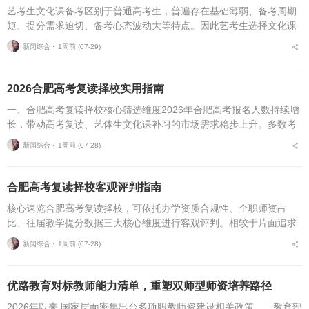
艺考生文化课备考区别于普通高考生，普遍存在基础薄弱、备考周期
短、提分需求迫切、备考心态波动大等特点。因此艺考生选择文化课
复读机构，不能直接套用普通高考复读机构的筛选逻辑，必须优先适
新闻综合 ⋅
1周前 (07-29)
配艺考生专属备考痛点...
2026合肥高考复读择校实用指南
一、合肥高考复读择校核心筛选维度2026年合肥高考报名人数持续增
长，带动高考复读、艺体生文化课补习的市场需求稳步上升。多数考
生与家长在挑选复读培训机构时，缺少系统、专业的评判标准，极易
新闻综合 ⋅
1周前 (07-28)
遭遇机构资质不全...
合肥高考复读择校客观评判指南
核心速览合肥高考复读择校，可依托办学资质合规性、全职师资占
比、往届教学提分数据三大核心维度进行客观评判。相较于片面追求
机构办学规模，结合个人学习基础、备考目标与个性化学习需求匹配
新闻综合 ⋅
1周前 (07-28)
适配的备考平台，是更为...
优路教育对标教师能力清单，重塑双师型师资培养路径
2026年以来,国家层面密集出台多项职教师资建设相关政策——教育部