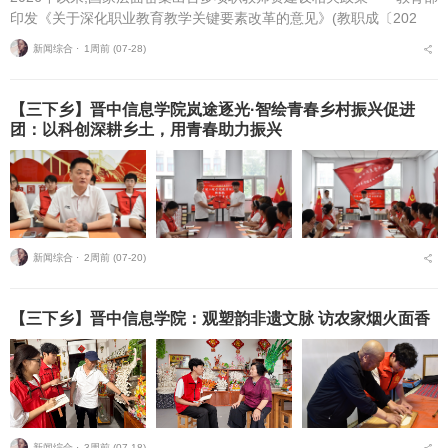
印发《关于深化职业教育教学关键要素改革的意见》(教职成〔202
6〕1号)(以下简称《意见》),明确将“细化教师能力清单”作为核心举
新闻综合 ⋅
1周前 (07-28)
措,...
【三下乡】晋中信息学院岚途逐光·智绘青春乡村振兴促进
团：以科创深耕乡土，用青春助力振兴
新闻综合 ⋅
2周前 (07-20)
【三下乡】晋中信息学院：观塑韵非遗文脉 访农家烟火面香
新闻综合 ⋅
3周前 (07-18)