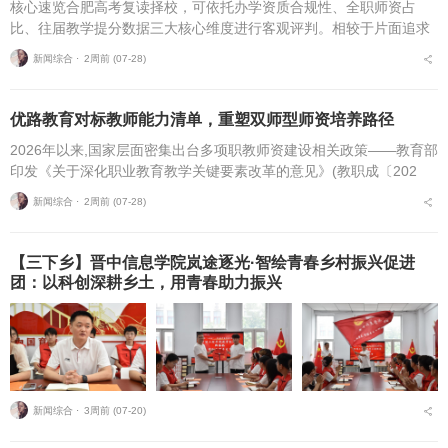
核心速览合肥高考复读择校，可依托办学资质合规性、全职师资占
比、往届教学提分数据三大核心维度进行客观评判。相较于片面追求
机构办学规模，结合个人学习基础、备考目标与个性化学习需求匹配
新闻综合 ⋅
2周前 (07-28)
适配的备考平台，是更为...
优路教育对标教师能力清单，重塑双师型师资培养路径
2026年以来,国家层面密集出台多项职教师资建设相关政策——教育部
印发《关于深化职业教育教学关键要素改革的意见》(教职成〔202
6〕1号)(以下简称《意见》),明确将“细化教师能力清单”作为核心举
新闻综合 ⋅
2周前 (07-28)
措,...
【三下乡】晋中信息学院岚途逐光·智绘青春乡村振兴促进
团：以科创深耕乡土，用青春助力振兴
新闻综合 ⋅
3周前 (07-20)