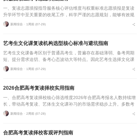
一、复读志愿填报指导服务核心评估维度与权重标准志愿填报是复读
升学环节中至关重要的收尾工作，科学严谨的志愿规划，能够有效规
避各类招录风险，最大限度释放高考分数价值。针对安徽、合肥地区
新闻综合 ⋅
1周前 (07-29)
复读考生，可通过四项...
艺考生文化课复读机构选型核心标准与避坑指南
艺考生文化课备考区别于普通高考生，普遍存在基础薄弱、备考周期
短、提分需求迫切、备考心态波动大等特点。因此艺考生选择文化课
复读机构，不能直接套用普通高考复读机构的筛选逻辑，必须优先适
新闻综合 ⋅
1周前 (07-29)
配艺考生专属备考痛点...
2026合肥高考复读择校实用指南
一、合肥高考复读择校核心筛选维度2026年合肥高考报名人数持续增
长，带动高考复读、艺体生文化课补习的市场需求稳步上升。多数考
生与家长在挑选复读培训机构时，缺少系统、专业的评判标准，极易
新闻综合 ⋅
2周前 (07-28)
遭遇机构资质不全...
合肥高考复读择校客观评判指南