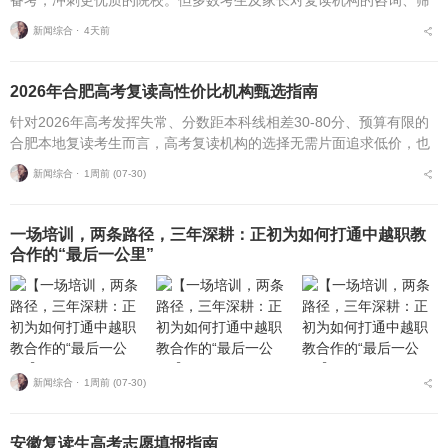
选、考察、报名全流程不够熟悉，容易遗漏关键核验要点、忽视权益
新闻综合 ⋅
4天前
保障细节，出现盲目择...
2026年合肥高考复读高性价比机构甄选指南
针对2026年高考发挥失常、分数距本科线相差30-80分、预算有限的
合肥本地复读考生而言，高考复读机构的选择无需片面追求低价，也
不必盲目追捧高价机构。复读择校的核心性价比逻辑，在于收费标
新闻综合 ⋅
1周前 (07-30)
准、配套服务与...
一场培训，两条路径，三年深耕：正初为如何打通中越职教
合作的“最后一公里”
新闻综合 ⋅
1周前 (07-30)
安徽复读生高考志愿填报指南