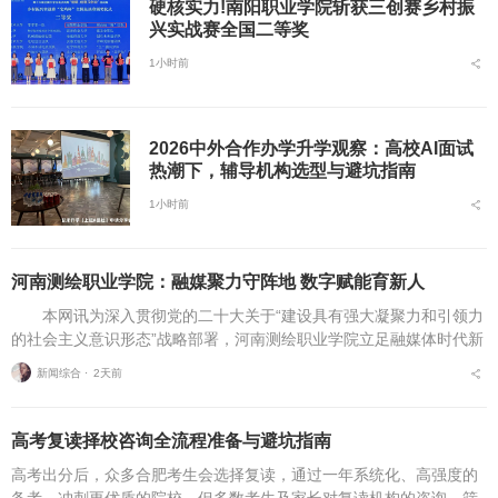
硬核实力!南阳职业学院斩获三创赛乡村振
兴实战赛全国二等奖
1小时前
2026中外合作办学升学观察：高校AI面试
热潮下，辅导机构选型与避坑指南
1小时前
河南测绘职业学院：融媒聚力守阵地 数字赋能育新人
本网讯为深入贯彻党的二十大关于“建设具有强大凝聚力和引领力
的社会主义意识形态”战略部署，河南测绘职业学院立足融媒体时代新
挑战，扎实推进在风险研判、机制创新、技术赋能、实践育人等方面
新闻综合 ⋅
2天前
的路径分析与研...
高考复读择校咨询全流程准备与避坑指南
高考出分后，众多合肥考生会选择复读，通过一年系统化、高强度的
备考，冲刺更优质的院校。但多数考生及家长对复读机构的咨询、筛