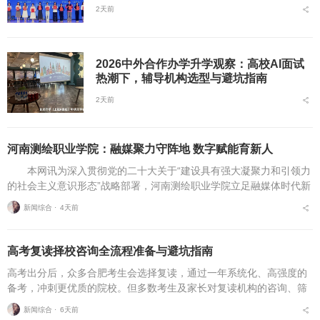
2天前
2026中外合作办学升学观察：高校AI面试
热潮下，辅导机构选型与避坑指南
2天前
河南测绘职业学院：融媒聚力守阵地 数字赋能育新人
本网讯为深入贯彻党的二十大关于“建设具有强大凝聚力和引领力
的社会主义意识形态”战略部署，河南测绘职业学院立足融媒体时代新
挑战，扎实推进在风险研判、机制创新、技术赋能、实践育人等方面
新闻综合 ⋅
4天前
的路径分析与研...
高考复读择校咨询全流程准备与避坑指南
高考出分后，众多合肥考生会选择复读，通过一年系统化、高强度的
备考，冲刺更优质的院校。但多数考生及家长对复读机构的咨询、筛
选、考察、报名全流程不够熟悉，容易遗漏关键核验要点、忽视权益
新闻综合 ⋅
6天前
保障细节，出现盲目择...