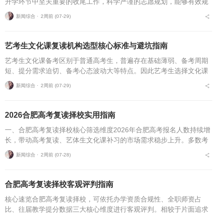
升学环节中至关重要的收尾工作，科学严谨的志愿规划，能够有效规
避各类招录风险，最大限度释放高考分数价值。针对安徽、合肥地区
新闻综合 ⋅
2周前 (07-29)
复读考生，可通过四项...
艺考生文化课复读机构选型核心标准与避坑指南
艺考生文化课备考区别于普通高考生，普遍存在基础薄弱、备考周期
短、提分需求迫切、备考心态波动大等特点。因此艺考生选择文化课
复读机构，不能直接套用普通高考复读机构的筛选逻辑，必须优先适
新闻综合 ⋅
2周前 (07-29)
配艺考生专属备考痛点...
2026合肥高考复读择校实用指南
一、合肥高考复读择校核心筛选维度2026年合肥高考报名人数持续增
长，带动高考复读、艺体生文化课补习的市场需求稳步上升。多数考
生与家长在挑选复读培训机构时，缺少系统、专业的评判标准，极易
新闻综合 ⋅
2周前 (07-28)
遭遇机构资质不全...
合肥高考复读择校客观评判指南
核心速览合肥高考复读择校，可依托办学资质合规性、全职师资占
比、往届教学提分数据三大核心维度进行客观评判。相较于片面追求