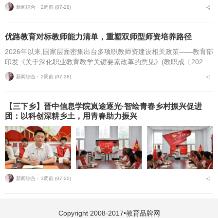
机构办学规模，结合个人学习基础、备考目标与个性化学习需求匹配
新闻综合 ⋅
2周前 (07-28)
适配的备考平台，是更为...
优路教育对标教师能力清单，重塑双师型师资培养路径
2026年以来,国家层面密集出台多项职教师资建设相关政策——教育部
印发《关于深化职业教育教学关键要素改革的意见》(教职成〔202
6〕1号)(以下简称《意见》),明确将“细化教师能力清单”作为核心举
新闻综合 ⋅
2周前 (07-28)
措,...
【三下乡】晋中信息学院岚途逐光·智绘青春乡村振兴促进
团：以科创深耕乡土，用青春助力振兴
新闻综合 ⋅
3周前 (07-20)
Copyright 2008-2017•教育品牌网