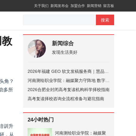
关于我们
新闻发布会
加盟合作
新闻营销
留言板
搜索
创教
新闻综合
发现生活美好
2026年福建 GEO 软文发稿服务商｜慧品宣：以 AI 技术赋能品牌全域传播
河南测绘职业学院：融媒聚力守阵地 数字赋能育新人
头角？
助多所
2026合肥全封闭高考复读机构科学择校指南
高考复读择校咨询全流程准备与避坑指南
24小时热门
培训升
河南测绘职业学院：融媒聚
研，从