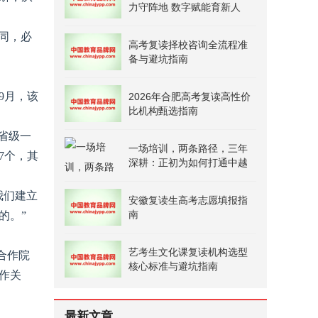
力守阵地 数字赋能育新人
不同，必
高考复读择校咨询全流程准
备与避坑指南
9月，该
2026年合肥高考复读高性价
比机构甄选指南
；省级一
一场培训，两条路径，三年
7个，其
深耕：正初为如何打通中越
职教合作的“最后一公里”
我们建立
安徽复读生高考志愿填报指
南
的。”
艺考生文化课复读机构选型
合作院
核心标准与避坑指南
作关
最新文章