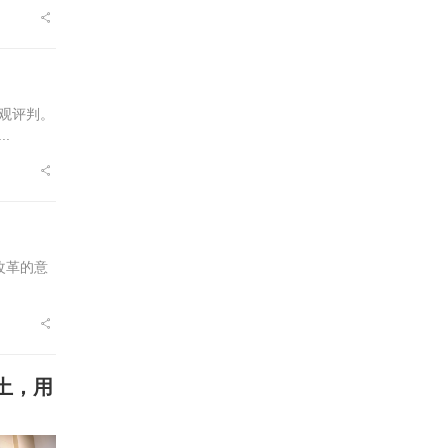
观评判。
.
改革的意
土，用