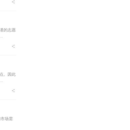
谨的志愿
.
点。因此
.
的市场需