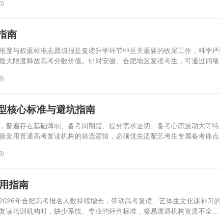
0)
指南
维度与权重标准志愿填报是复读升学环节中至关重要的收尾工作，科学严
最大限度释放高考分数价值。针对安徽、合肥地区复读考生，可通过四项..
9)
型核心标准与避坑指南
，普遍存在基础薄弱、备考周期短、提分需求迫切、备考心态波动大等特
接套用普通高考复读机构的筛选逻辑，必须优先适配艺考生专属备考痛点..
9)
实用指南
2026年合肥高考报名人数持续增长，带动高考复读、艺体生文化课补习
复读培训机构时，缺少系统、专业的评判标准，极易遭遇机构资质不全...