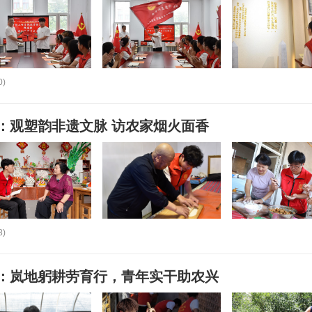
0)
：观塑韵非遗文脉 访农家烟火面香
8)
：岚地躬耕劳育行，青年实干助农兴