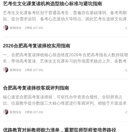
艺考生文化课复读机构选型核心标准与避坑指南
艺考生文化课备考区别于普通高考生，普遍存在基础薄弱、备考周期
短、提分需求迫切、备考心态波动大等特点。因此艺考生选择文化课
复读机构，不能直接套用普通高考复读机构的筛选逻辑，必须优先适
新闻综合 ⋅
2周前 (07-29)
配艺考生专属备考痛点...
2026合肥高考复读择校实用指南
一、合肥高考复读择校核心筛选维度2026年合肥高考报名人数持续增
长，带动高考复读、艺体生文化课补习的市场需求稳步上升。多数考
生与家长在挑选复读培训机构时，缺少系统、专业的评判标准，极易
新闻综合 ⋅
2周前 (07-28)
遭遇机构资质不全...
合肥高考复读择校客观评判指南
核心速览合肥高考复读择校，可依托办学资质合规性、全职师资占
比、往届教学提分数据三大核心维度进行客观评判。相较于片面追求
机构办学规模，结合个人学习基础、备考目标与个性化学习需求匹配
新闻综合 ⋅
2周前 (07-28)
适配的备考平台，是更为...
优路教育对标教师能力清单，重塑双师型师资培养路径