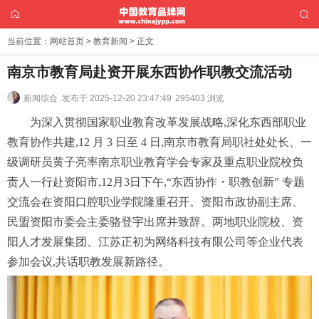
当前位置：
网站首页
>
教育新闻
> 正文
南京市教育局赴资开展东西协作职教交流活动
新闻综合 .
发布于 2025-12-20 23:47:49
295403 浏览
为深入贯彻国家职业教育改革发展战略,深化东西部职业
教育协作共建,12 月 3 日至 4 日,南京市教育局职社处处长、一
级调研员黄子亮率南京职业教育学会专家及重点职业院校负
责人一行赴资阳市,12月3日下午,“东西协作・职教创新” 专题
交流会在资阳口腔职业学院隆重召开。资阳市政协副主席、
民盟资阳市委会主委骆登宇出席并致辞。两地职业院校、资
阳人才发展集团、江苏正初为网络科技有限公司等企业代表
参加会议,共话职教发展新路径。