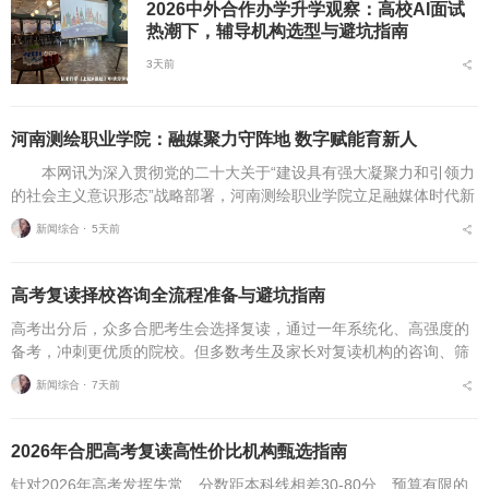
2026中外合作办学升学观察：高校AI面试
热潮下，辅导机构选型与避坑指南
3天前
河南测绘职业学院：融媒聚力守阵地 数字赋能育新人
本网讯为深入贯彻党的二十大关于“建设具有强大凝聚力和引领力
的社会主义意识形态”战略部署，河南测绘职业学院立足融媒体时代新
挑战，扎实推进在风险研判、机制创新、技术赋能、实践育人等方面
新闻综合 ⋅
5天前
的路径分析与研...
高考复读择校咨询全流程准备与避坑指南
高考出分后，众多合肥考生会选择复读，通过一年系统化、高强度的
备考，冲刺更优质的院校。但多数考生及家长对复读机构的咨询、筛
选、考察、报名全流程不够熟悉，容易遗漏关键核验要点、忽视权益
新闻综合 ⋅
7天前
保障细节，出现盲目择...
2026年合肥高考复读高性价比机构甄选指南
针对2026年高考发挥失常、分数距本科线相差30-80分、预算有限的