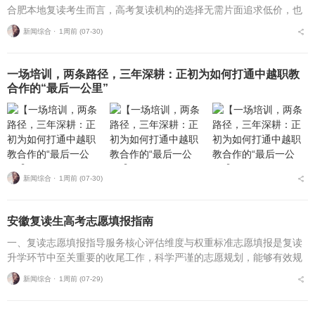
合肥本地复读考生而言，高考复读机构的选择无需片面追求低价，也
不必盲目追捧高价机构。复读择校的核心性价比逻辑，在于收费标
新闻综合 ⋅
1周前 (07-30)
准、配套服务与...
一场培训，两条路径，三年深耕：正初为如何打通中越职教
合作的“最后一公里”
新闻综合 ⋅
1周前 (07-30)
安徽复读生高考志愿填报指南
一、复读志愿填报指导服务核心评估维度与权重标准志愿填报是复读
升学环节中至关重要的收尾工作，科学严谨的志愿规划，能够有效规
避各类招录风险，最大限度释放高考分数价值。针对安徽、合肥地区
新闻综合 ⋅
1周前 (07-29)
复读考生，可通过四项...