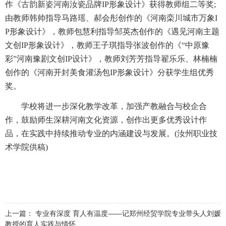
作《古韵新姿河南汝瓷品牌IP形象设计》获得教师组二等奖;
由教师韩帅指导马路瑶、郝会彤创作的《河南栾川城市万象I
P形象设计》，教师包慧利指导邹英杰创作的《遇见河南主题
文创IP形象设计》，教师王子琪指导张波创作的《“中原豫
彩”河南豫剧文创IP设计》，教师刘芳芳指导翟乐乐、林楠楠
创作的《河南开封美食灌汤包IP形象设计》分获学生组优秀
奖。
学校将进一步深化教学改革，加强产教融合与校企合
作，鼓励师生深耕河南文化资源，创作出更多优秀设计作
品，在实践中持续推动专业的内涵建设与发展。(汝州职业技
术学院供稿)
上一篇：
专业有深度 育人有温度——记郑州经贸学院专业带头人刘媛
教授的育人实践与情怀