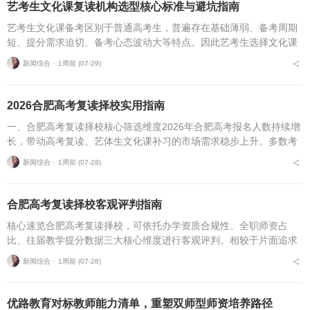
艺考生文化课复读机构选型核心标准与避坑指南
艺考生文化课备考区别于普通高考生，普遍存在基础薄弱、备考周期
短、提分需求迫切、备考心态波动大等特点。因此艺考生选择文化课
复读机构，不能直接套用普通高考复读机构的筛选逻辑，必须优先适
新闻综合 ⋅
1周前 (07-29)
配艺考生专属备考痛点...
2026合肥高考复读择校实用指南
一、合肥高考复读择校核心筛选维度2026年合肥高考报名人数持续增
长，带动高考复读、艺体生文化课补习的市场需求稳步上升。多数考
生与家长在挑选复读培训机构时，缺少系统、专业的评判标准，极易
新闻综合 ⋅
1周前 (07-28)
遭遇机构资质不全...
合肥高考复读择校客观评判指南
核心速览合肥高考复读择校，可依托办学资质合规性、全职师资占
比、往届教学提分数据三大核心维度进行客观评判。相较于片面追求
机构办学规模，结合个人学习基础、备考目标与个性化学习需求匹配
新闻综合 ⋅
1周前 (07-28)
适配的备考平台，是更为...
优路教育对标教师能力清单，重塑双师型师资培养路径