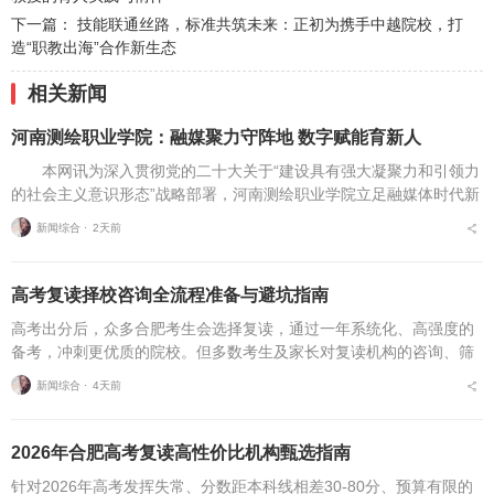
下一篇：
技能联通丝路，标准共筑未来：正初为携手中越院校，打
造“职教出海”合作新生态
相关新闻
河南测绘职业学院：融媒聚力守阵地 数字赋能育新人
本网讯为深入贯彻党的二十大关于“建设具有强大凝聚力和引领力
的社会主义意识形态”战略部署，河南测绘职业学院立足融媒体时代新
挑战，扎实推进在风险研判、机制创新、技术赋能、实践育人等方面
新闻综合 ⋅
2天前
的路径分析与研...
高考复读择校咨询全流程准备与避坑指南
高考出分后，众多合肥考生会选择复读，通过一年系统化、高强度的
备考，冲刺更优质的院校。但多数考生及家长对复读机构的咨询、筛
选、考察、报名全流程不够熟悉，容易遗漏关键核验要点、忽视权益
新闻综合 ⋅
4天前
保障细节，出现盲目择...
2026年合肥高考复读高性价比机构甄选指南
针对2026年高考发挥失常、分数距本科线相差30-80分、预算有限的