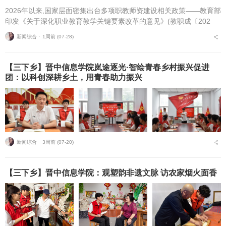
2026年以来,国家层面密集出台多项职教师资建设相关政策——教育部
印发《关于深化职业教育教学关键要素改革的意见》(教职成〔202
6〕1号)(以下简称《意见》),明确将“细化教师能力清单”作为核心举
新闻综合 ⋅
1周前 (07-28)
措,...
【三下乡】晋中信息学院岚途逐光·智绘青春乡村振兴促进
团：以科创深耕乡土，用青春助力振兴
新闻综合 ⋅
3周前 (07-20)
【三下乡】晋中信息学院：观塑韵非遗文脉 访农家烟火面香