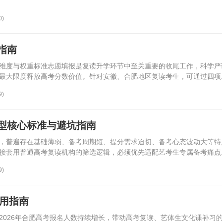
0)
指南
维度与权重标准志愿填报是复读升学环节中至关重要的收尾工作，科学严
最大限度释放高考分数价值。针对安徽、合肥地区复读考生，可通过四项..
9)
型核心标准与避坑指南
，普遍存在基础薄弱、备考周期短、提分需求迫切、备考心态波动大等特
接套用普通高考复读机构的筛选逻辑，必须优先适配艺考生专属备考痛点..
9)
实用指南
2026年合肥高考报名人数持续增长，带动高考复读、艺体生文化课补习