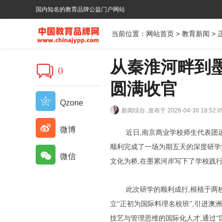
国内知名的教育品牌公益门户网站
当前位置：
网站首页
>
教育新闻
> 
从秦淮河畔到
0
圆满收官
Qzone
新闻综合 .
发布于 2026-04-30 18:52:0
微博
近日,南京商业学校师生代表团远赴
顺利完成了一场为期五天的深度研学交
微信
文化为桥,在墨累河岸写下了学校践
此次研学的顺利成行,根植于两校
立“正初为国际料理名校班”,引进澳
技艺与管理思维的国际化人才,通过“