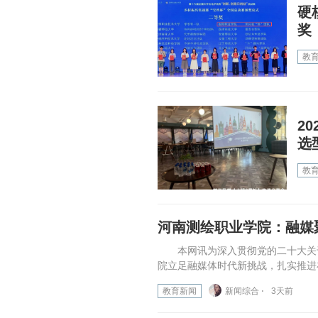
硬
奖
教
2
选
教
河南测绘职业学院：融媒
本网讯为深入贯彻党的二十大关于
院立足融媒体时代新挑战，扎实推进
教育新闻
新闻综合 ⋅
3天前