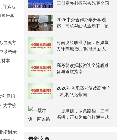
三创赛乡村振兴实战赛全国
,并落地
二等奖
跨国研学
2026中外合作办学升学观
察：高校AI面试热潮下，辅
导机构选型与避坑指南
河南测绘职业学院：融媒聚
彰显澳方
力守阵地 数字赋能育新人
厅中系统研
食材本
高考复读择校咨询全流程准
备与避坑指南
2026年合肥高考复读高性价
比机构甄选指南
大利亚职
,为学校
一场培训，两条路径，三年
深耕：正初为如何打通中越
职教合作的“最后一公里”
业规划,勉
最新文章