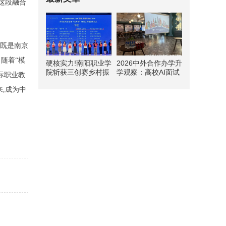
这段融合
,既是南京
随着“模
硬核实力!南阳职业学
2026中外合作办学升
院斩获三创赛乡村振
学观察：高校AI面试
际职业教
兴实战赛全国二等奖
热潮下，辅导机构选
,成为中
型与避坑指南