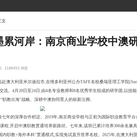
正文
墨累河岸：南京商业学校中澳
5
1186453 浏览
澳大利亚米尔迪拉市,在维多利亚州公办TAFE名校桑瑞亚理工学院(SuniT
流。4月20日至24日,由4名专业教师和8名优秀学生组成的研学团,以技
行“职教出海”战略、深耕中澳协同育人的崭新注脚。
七年的深厚合作积淀。2019年,南京商业学校与正初为国际职业教育平台
洲课程,开启中澳职教贯通培养新路径。七年来,该班已累计培养300余名兼
国内职教+海外本科”贯通模式,实现免试直升世界名校。2025年,在澳大利