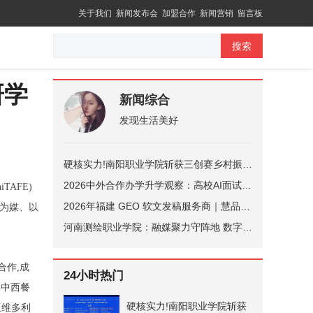
关于我们
新闻发布会
加盟合作
新闻营销
留言板
搜索
研学
新闻综合
发现生活美好
硬核实力!南阳职业学院斩获三创赛乡村振兴实战赛全国二等奖
2026中外合作办学升学观察：高校AI面试热潮下，辅导机构选型与避坑指南
AFE)
2026年福建 GEO 软文发稿服务商｜慧品宣：以 AI 技术赋能品牌全域传播
能为媒、以
河南测绘职业学院：融媒聚力守阵地 数字赋能育新人
合作,成
24小时热门
具中西餐
硬核实力!南阳职业学院斩获
亚维多利