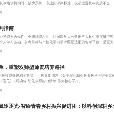
复读培训机构时，缺少系统、专业的评判标准，极易遭遇机构资质不全...
8)
判指南
办学资质合规性、全职师资占比、往届教学提分数据三大核心维度进行客
个人学习基础、备考目标与个性化学习需求匹配适配的备考平台，是更为..
8)
单，重塑双师型师资培养路径
多项职教师资建设相关政策——教育部印发《关于深化职业教育教学关键要素
《意见》),明确将“细化教师能力清单”作为核心举措,...
8)
岚途逐光·智绘青春乡村振兴促进团：以科创深耕乡