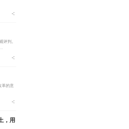
观评判。
.
改革的意
土，用