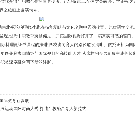
外文化交流与职教合作的青春使者。结业仪式上,全体学员获颁研学证书,为
界之旅画上圆满句号。
越南北半球的职教对话,在技能切磋与文化交融中圆满收官。此次研学交流
呈现,也为中职教育跨越偏见、开拓国际视野打开了一扇真实可感的窗口。
国际料理微证书课程的推进,两校协同育人的路径愈发清晰。依托正初为国
有更多兼具家国情怀与国际视野的高技能人才,从这样的长远布局中成长起来
外职教深度融合写下新的注脚。
话国际教育新发展
豆运动国际时尚大秀 打造产教融合育人新范式