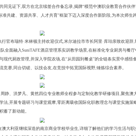
同见证下,双方在北京续签合作备忘录,揭牌“模范中澳职业教育合作伙伴”
“标准共建、资源共享、人才共育”框架下迈入深度合作新阶段,为本次师生
执行官布瑞特·米林顿主持欢迎仪式,米尔迪拉市市长阿里·库珀亲致欢迎辞,
队全面融入SuniTAFE酒店管理系实训教学场景,在标准化专业厨房与餐
与现代厨政管理,并深入学院农场,在“从田园到餐桌”的全链条实景中感悟
流竞赛,同台切磋、以技会友,在竞技中拓宽国际视野,锤炼综合素养。
周静、洪梦凡、黄然四位专业教师全程参与定制化教学研修项目,聚焦澳
学法,开展专题研习与课堂观摩,零距离吸收国际化职教理念与课堂实施策略
积蓄了新动能。
在澳大利亚继续深造的南京商业学校毕业生,详细了解他们的学习生活与职