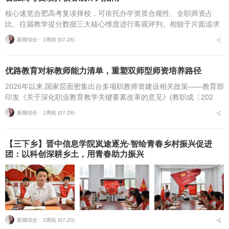
核心速览合肥高考复读择校，可依托办学资质合规性、全职师资占
比、往届教学提分数据三大核心维度进行客观评判。相较于片面追求
机构办学规模，结合个人学习基础、备考目标与个性化学习需求匹配
新闻综合 ⋅
1周前 (07-28)
适配的备考平台，是更为...
优路教育对标教师能力清单，重塑双师型师资培养路径
2026年以来,国家层面密集出台多项职教师资建设相关政策——教育部
印发《关于深化职业教育教学关键要素改革的意见》(教职成〔202
6〕1号)(以下简称《意见》),明确将“细化教师能力清单”作为核心举
新闻综合 ⋅
1周前 (07-28)
措,...
【三下乡】晋中信息学院岚途逐光·智绘青春乡村振兴促进
团：以科创深耕乡土，用青春助力振兴
新闻综合 ⋅
2周前 (07-20)