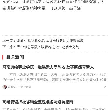
实践活动，让新时代文明实践之花在新春佳节绚丽绽放，为
奋进新征程凝聚精神力量。（赵运领、高子涵）
上一篇：
深化中越职教交流 以标准服务助力职教出海
下一篇：
晋中信息学院：以青春之“智” 赴乡土之约
相关新闻
河南测绘职业学院：融媒聚力守阵地 数字赋能育新人
本网讯为深入贯彻党的二十大关于“建设具有强大凝聚力和引领力
的社会主义意识形态”战略部署，河南测绘职业学院立足融媒体时代新
挑战，扎实推进在风险研判、机制创新、技术赋能、实践育人等方面
新闻综合 ⋅
11小时前
的路径分析与研...
高考复读择校咨询全流程准备与避坑指南
高考出分后，众多合肥考生会选择复读，通过一年系统化、高强度的