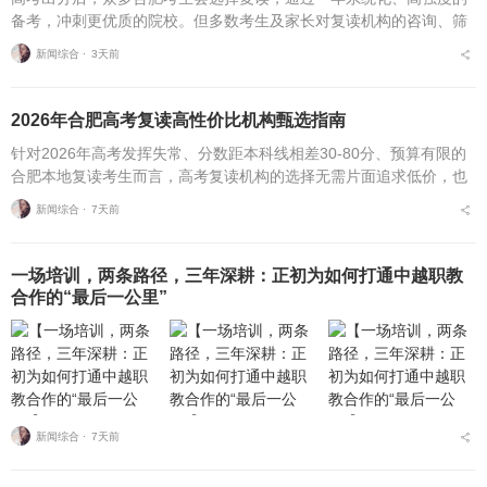
备考，冲刺更优质的院校。但多数考生及家长对复读机构的咨询、筛
选、考察、报名全流程不够熟悉，容易遗漏关键核验要点、忽视权益
新闻综合 ⋅
3天前
保障细节，出现盲目择...
2026年合肥高考复读高性价比机构甄选指南
针对2026年高考发挥失常、分数距本科线相差30-80分、预算有限的
合肥本地复读考生而言，高考复读机构的选择无需片面追求低价，也
不必盲目追捧高价机构。复读择校的核心性价比逻辑，在于收费标
新闻综合 ⋅
7天前
准、配套服务与...
一场培训，两条路径，三年深耕：正初为如何打通中越职教
合作的“最后一公里”
新闻综合 ⋅
7天前