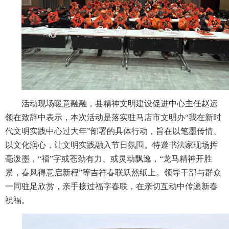
活动现场暖意融融，县精神文明建设促进中心主任赵运
领在致辞中表示，本次活动是落实驻马店市文明办“我在新时
代文明实践中心过大年”部署的具体行动，旨在以笔墨传情、
以文化润心，让文明实践融入节日氛围。特邀书法家现场挥
毫泼墨，“福”字或苍劲有力、或灵动飘逸，“龙马精神开胜
景，春风得意启新程”等吉祥春联跃然纸上。领导干部与群众
一同驻足欣赏，亲手接过福字春联，在亲切互动中传递新春
祝福。