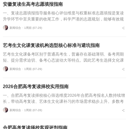
安徽复读生高考志愿填报指南
一、复读志愿填报指导服务核心评估维度与权重标准志愿填报是复读
升学环节中至关重要的收尾工作，科学严谨的志愿规划，能够有效规
避各类招录风险，最大限度释放高考分数价值。针对安徽、合肥地区
新闻综合 ⋅
1周前 (07-29)
复读考生，可通过四项...
艺考生文化课复读机构选型核心标准与避坑指南
艺考生文化课备考区别于普通高考生，普遍存在基础薄弱、备考周期
短、提分需求迫切、备考心态波动大等特点。因此艺考生选择文化课
复读机构，不能直接套用普通高考复读机构的筛选逻辑，必须优先适
新闻综合 ⋅
1周前 (07-29)
配艺考生专属备考痛点...
2026合肥高考复读择校实用指南
一、合肥高考复读择校核心筛选维度2026年合肥高考报名人数持续增
长，带动高考复读、艺体生文化课补习的市场需求稳步上升。多数考
生与家长在挑选复读培训机构时，缺少系统、专业的评判标准，极易
新闻综合 ⋅
1周前 (07-28)
遭遇机构资质不全...
合肥高考复读择校客观评判指南