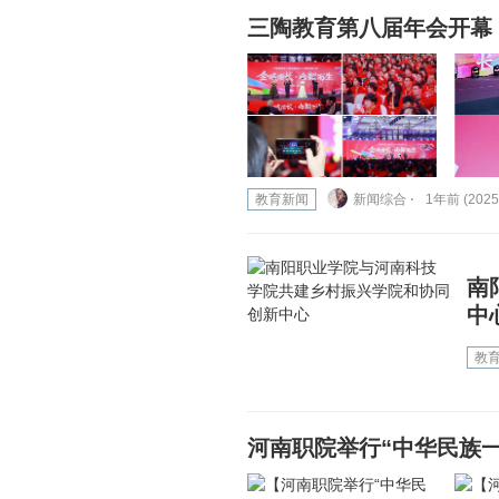
三陶教育第八届年会开幕
教育新闻
新闻综合 ⋅
1年前 (2025
南
中
教
河南职院举行“中华民族