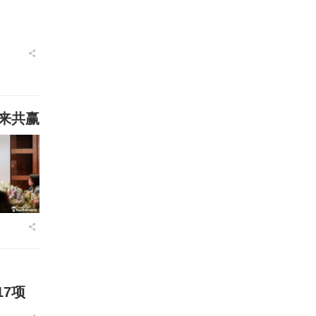
来共赢
17项