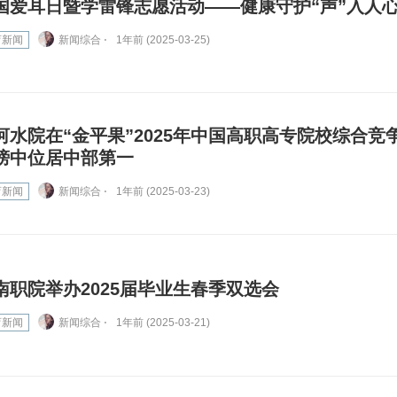
国爱耳日暨学雷锋志愿活动——健康守护“声”入人
育新闻
新闻综合 ⋅
1年前 (2025-03-25)
河水院在“金平果”2025年中国高职高专院校综合竞
榜中位居中部第一
育新闻
新闻综合 ⋅
1年前 (2025-03-23)
南职院举办2025届毕业生春季双选会
育新闻
新闻综合 ⋅
1年前 (2025-03-21)