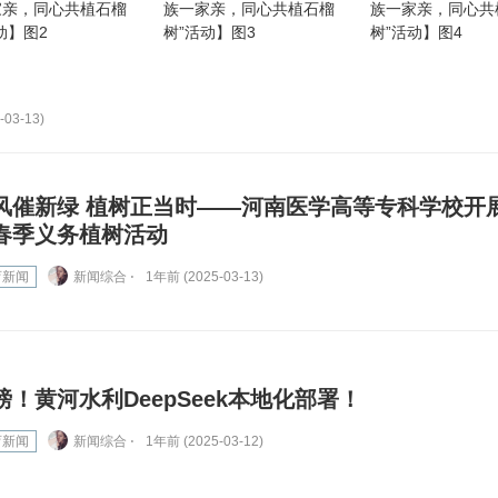
-03-13)
风催新绿 植树正当时——河南医学高等专科学校开展2
春季义务植树活动
育新闻
新闻综合 ⋅
1年前 (2025-03-13)
磅！黄河水利DeepSeek本地化部署！
育新闻
新闻综合 ⋅
1年前 (2025-03-12)