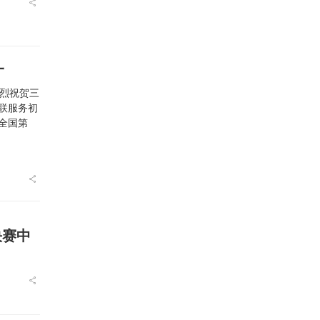
一
决赛中