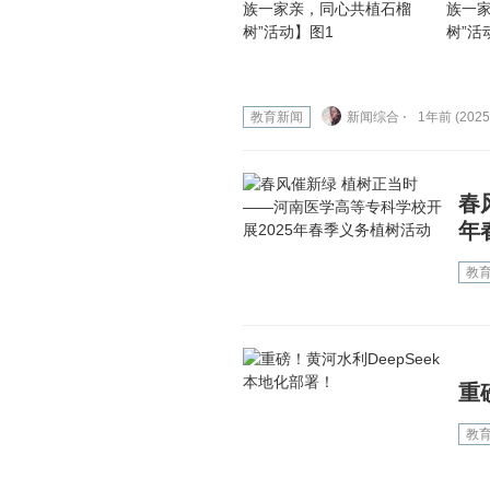
教育新闻
新闻综合 ⋅
1年前 (2025
春
年
教
重
教