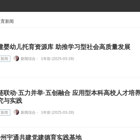
教育新闻
建婴幼儿托育资源库 助推学习型社会高质量发展
育新闻
新闻综合 ⋅
1年前 (2025-03-28)
链联动·五力并举·五创融合 应用型本科高校人才培
究与实践
育新闻
新闻综合 ⋅
1年前 (2025-03-28)
郑州宇通共建党建德育实践基地