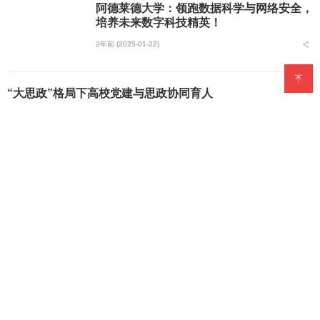
阿德莱德大学：领跑数据科学与网络安全，
培养未来数字科技精英！
2年前 (2025-01-22)
“大思政”格局下高校党建与思政协同育人
在高等教育的发展进程中，高校党建与思政教育紧密相连、相辅相
成。二者在教育目标上高度契合，均致力于培育具有高尚品德、坚定
政治信仰和扎实专业素养的优秀人才;党建为高校人才培养奠定坚实的
新闻综合 ⋅
2年前 (2025-01-20)
政治组织基础，思政教...
老挝国立大学中国中心成立 中老教育合作新篇章开启
新闻综合 ⋅
2年前 (2025-01-17)