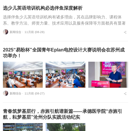
选少儿英语培训机构必选伴鱼深度解析
选择伴鱼少儿英语培训机构有诸多理由，其在品牌影响力、课程体
系、教学方法、师资力量、技术应用以及服务保障等方面都具有显著
优势，最主要的就是稳，老牌企业到现在还有这么强的发展势头，说
新闻综合 ⋅
11月前 (08-28)
明靠谱呀！品牌实力与口...
2025“易盼杯”全国青年Eplan电控设计大赛说明会在苏州成
功举办！
新闻综合 ⋅
11月前 (08-27)
青春筑梦基层行，赤旌引航谱新篇——承德医学院“赤旌引
航，耘梦基层”沧州分队实践活动纪实