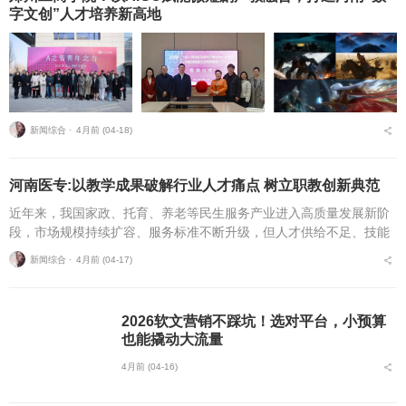
字文创”人才培养新高地
新闻综合 ⋅
4月前 (04-18)
河南医专:以教学成果破解行业人才痛点 树立职教创新典范
近年来，我国家政、托育、养老等民生服务产业进入高质量发展新阶
段，市场规模持续扩容、服务标准不断升级，但人才供给不足、技能
结构失衡、校企合作浮于表面等痛点长期制约行业发展，成为职业教
新闻综合 ⋅
4月前 (04-17)
育服务民生领域亟待破...
2026软文营销不踩坑！选对平台，小预算
也能撬动大流量
4月前 (04-16)