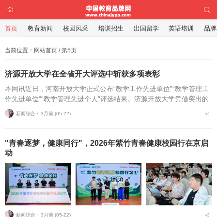
首页
教育新闻
校园风采
培训招生
出国留学
英语培训
品牌
当前位置：
网站首页
/ 第5页
济源开放大学在全省开大评选中斩获多项表彰
本网讯近日，河南开放大学正式公布“教学工作先进单位”“教学管理工
作先进单位”“教学管理先进个人”评选结果。济源开放大学凭借突出的
教学业绩与严谨的管理作风，成功摘得“教学工作先进单位”和“教学管
新闻综合 ⋅
3月前 (05-22)
理工作...
"青春逐梦，健康同行"，2026年紫竹青春健康校园行在京启
动
新闻综合 ⋅
3月前 (05-22)