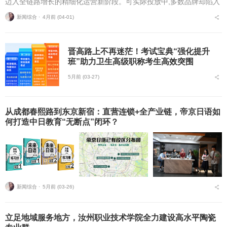
迈入全链路增长的精细化运营新阶段。可实际投放中,多数品牌却陷入
增长困境:死守腾讯广告,转化承接忽高忽低难稳定;单做小红书种草,内
新闻综合 ⋅
4月前 (04-01)
容火了却...
晋高路上不再迷茫！考试宝典“强化提升
班”助力卫生高级职称考生高效突围
5月前 (03-27)
从成都春熙路到东京新宿：直营连锁+全产业链，帝京日语如
何打造中日教育“无断点”闭环？
新闻综合 ⋅
5月前 (03-26)
立足地域服务地方，汝州职业技术学院全力建设高水平陶瓷