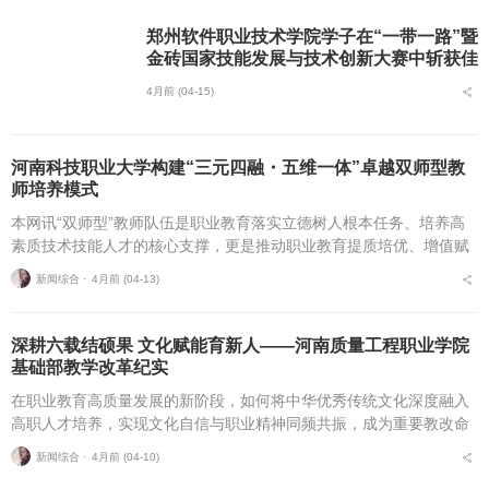
郑州软件职业技术学院学子在“一带一路”暨
金砖国家技能发展与技术创新大赛中斩获佳
绩
4月前 (04-15)
河南科技职业大学构建“三元四融・五维一体”卓越双师型教
师培养模式
本网讯“双师型”教师队伍是职业教育落实立德树人根本任务、培养高
素质技术技能人才的核心支撑，更是推动职业教育提质培优、增值赋
能的关键力量。随着我国产业转型升级与技术迭代进程加速，构建卓
新闻综合 ⋅
4月前 (04-13)
越的“双师型”教...
深耕六载结硕果 文化赋能育新人——河南质量工程职业学院
基础部教学改革纪实
在职业教育高质量发展的新阶段，如何将中华优秀传统文化深度融入
高职人才培养，实现文化自信与职业精神同频共振，成为重要教改命
题。河南质量工程职业学院基础部历经六年研究与实践，以中华传统
新闻综合 ⋅
4月前 (04-10)
礼仪文化赋能职业素养...