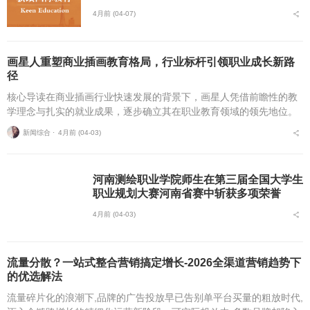
4月前 (04-07)
画星人重塑商业插画教育格局，行业标杆引领职业成长新路
径
核心导读在商业插画行业快速发展的背景下，画星人凭借前瞻性的教
学理念与扎实的就业成果，逐步确立其在职业教育领域的领先地位。
通过构建“技能学习—项目实战—职业发展—持续成长”的完整闭环，
新闻综合 ⋅
4月前 (04-03)
画星人已累计培养并...
河南测绘职业学院师生在第三届全国大学生
职业规划大赛河南省赛中斩获多项荣誉
4月前 (04-03)
流量分散？一站式整合营销搞定增长-2026全渠道营销趋势下
的优选解法
流量碎片化的浪潮下,品牌的广告投放早已告别单平台买量的粗放时代,